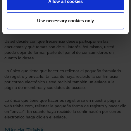
Allow all cookies
Ser miembro del panel de consumidores es gratuito.
Use necessary cookies only
Usted decide con qué frecuencia desea participar en las
encuestas y qué temas son de su interés. Así mismo, usted
puede dejar de formar parte del panel de consumidores en
cuanto lo desee.
Lo único que tiene que hacer es rellenar el pequeño formulario
de registro y enviarlo. En cuanto haya recibido la confirmación
por correo electrónico usted recibirá también un enlace a la
página de miembros y sus datos de acceso.
Lo único que tiene que hacer es registrarse en nuestro página
web triaba.com, rellenar la pegueña forma de registro y hacer clic
en “enviar”. En cuanto haya recibido la confirmación por correo
electrónico haga clic en el enlace.
Más de Triabá: