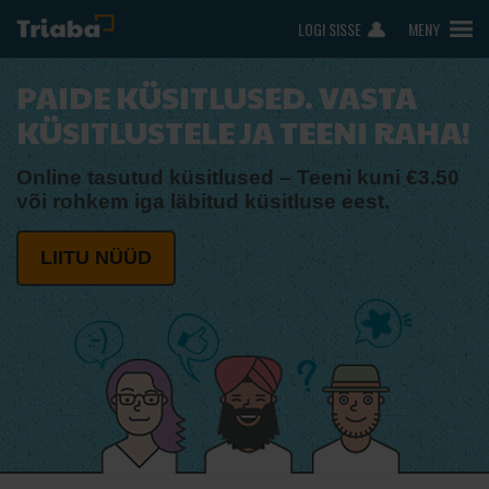
LOGI SISSE
MENY
PAIDE KÜSITLUSED. VASTA
KÜSITLUSTELE JA TEENI RAHA!
Online tasutud küsitlused – Teeni kuni €3.50
või rohkem iga läbitud küsitluse eest.
LIITU NÜÜD