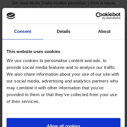
Siin saad liituda Triaba küsitlus paneeliga. Lihtne ja tasuta
liitumine. Liitu kohe ja hakka teenima lisaraha tasuliste
veebiuuringute kaudu!
Tasuliste veebiuuringute kaudu Eesti! Internetiküsitlused – üks
kõige kiiremaid ja usaldusväärsemaid võimalusi mitte ainult raha
Consent
Details
About
teenimiseks vaid ka oma arvamuse avaldamiseks.
Me hoolime su eraelu puutumatusest:
This website uses cookies
Oma isikuandmeid jagades on sul võimalik leida võimalusi
We use cookies to personalise content and ads, to
osaleda oma huvidele vastavates uuringutes, täiustada tooteid ja
provide social media features and to analyse our traffic.
teenuseid ning teenida osaluse eest boonuspunkte. Triaba kogub
We also share information about your use of our site with
isikuandmeid ainult turu-uuringute eesmärgil. Triaba kogub
our social media, advertising and analytics partners who
isikuandmeid ainult turu-uuringute eesmärgil.
may combine it with other information that you’ve
provided to them or that they’ve collected from your use
of their services.
Allow all cookies