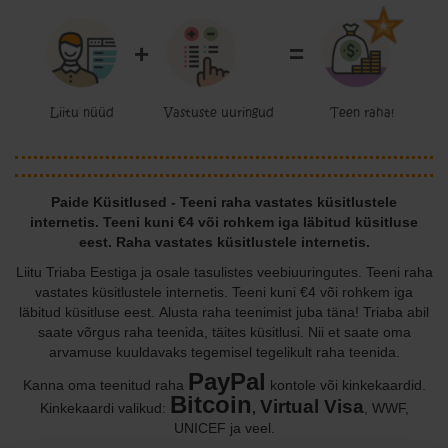
+
=
Liitu nüüd
Vastuste uuringud
Teen raha!
Paide Küsitlused - Teeni raha vastates küsitlustele
internetis. Teeni kuni €4 või rohkem iga läbitud küsitluse
eest. Raha vastates küsitlustele internetis.
Liitu Triaba Eestiga ja osale tasulistes veebiuuringutes. Teeni raha
vastates küsitlustele internetis. Teeni kuni €4 või rohkem iga
läbitud küsitluse eest. Alusta raha teenimist juba täna! Triaba abil
saate võrgus raha teenida, täites küsitlusi. Nii et saate oma
arvamuse kuuldavaks tegemisel tegelikult raha teenida.
PayPal
Kanna oma teenitud raha
kontole või kinkekaardid.
Bitcoin
Virtual Visa
Kinkekaardi valikud:
,
, WWF,
UNICEF ja veel.