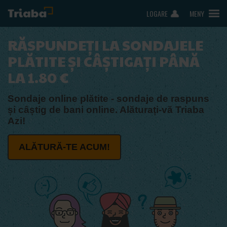
LOGARE
MENY
RĂSPUNDEȚI LA SONDAJELE
PLĂTITE ȘI CÂȘTIGAȚI PÂNĂ
LA 1.80 €
Sondaje online plătite - sondaje de raspuns
și câștig de bani online. Alăturați-vă Triaba
Azi!
ALĂTURĂ-TE ACUM!