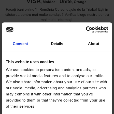
VISA
Unite
, Moldcell,
, Orange
.
Faceți bani online în România Cu sondajele de la Triaba! Ești în
căutarea pentru mai multe sondaje? Verifica blogu nostru pentru
mai multe informații.
Ne pasă de intimitatea ta:
Prin partajarea datelor tale personale, vei putea obține
Consent
Details
About
oportunități de cercetare care vizează interesele tale, vei putea
ajuta la îmbunătățirea produselor și a serviciilor și vei putea
câștiga recompense pentru participare. Triaba colectează Date
This website uses cookies
personale doar în scopul cercetării de piață.
We use cookies to personalise content and ads, to
Cercetări de piață:
provide social media features and to analyse our traffic.
Triaba este o parte din
Syno International
Platform și urmează
We also share information about your use of our site with
ESOMAR's standarte de conducere. Intenţionaţi să efectuati
our social media, advertising and analytics partners who
cercetări de piaţă. Această acreditare afectează totul, pornind de
may combine it with other information that you’ve
la ceea ce definește participantul "activ" în procesul de protecție și
protecție a datelor pentru clienții noștri. Obțineți publicul vizat cu o
provided to them or that they’ve collected from your use
audiență dublă de 130 milioane de persoane din 110+ de țări.
of their services.