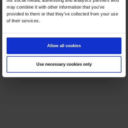
our social media, advertising and analytics partners who
may combine it with other information that you’ve
provided to them or that they’ve collected from your use
Nos importa tu privacidad:
of their services.
Al compartir tus datos personales, podrá obtener oportunidades
de investigación en base a tus intereses, ayudar a mejorar los
productos y servicios y ganar recompensas por participar. Triaba
solo recopila Datos personales con fines de investigación de
Allow all cookies
mercado.
Use necessary cookies only