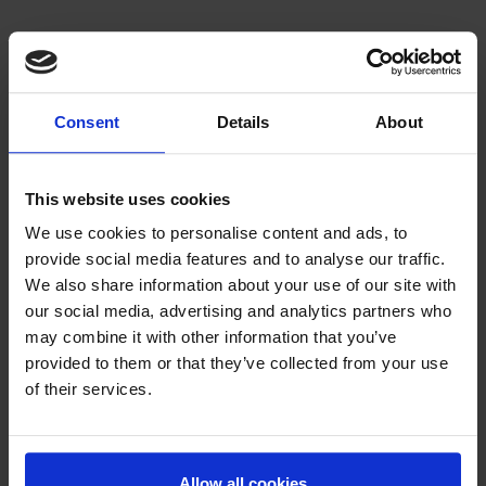
Consent
Details
About
Soporte para miembros:
¿Tiene preguntas sobre una encuesta, su cuenta o un pago?
Comuníquese con el servicio de soporte para miembros de Syno
This website uses cookies
International:
membersupport@synoint.com
.
We use cookies to personalise content and ads, to
provide social media features and to analyse our traffic.
We also share information about your use of our site with
our social media, advertising and analytics partners who
may combine it with other information that you’ve
provided to them or that they’ve collected from your use
of their services.
Allow all cookies