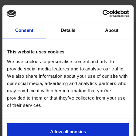
Вопросы об опросе, вашей учетной записи или платеже?
Свяжитесь со службой поддержки участников Syno
International:
membersupport@synoint.com
.
Consent
Details
About
This website uses cookies
We use cookies to personalise content and ads, to
provide social media features and to analyse our traffic.
We also share information about your use of our site with
our social media, advertising and analytics partners who
may combine it with other information that you’ve
provided to them or that they’ve collected from your use
of their services.
Allow all cookies