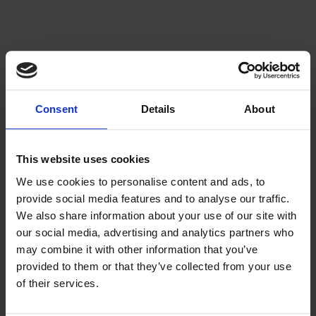
Consent
Details
About
Soporte para miembros:
¿Tiene preguntas sobre una encuesta, su cuenta o un pago?
This website uses cookies
Comuníquese con el servicio de soporte para miembros de Syno
We use cookies to personalise content and ads, to
International:
membersupport@synoint.com
.
provide social media features and to analyse our traffic.
We also share information about your use of our site with
our social media, advertising and analytics partners who
may combine it with other information that you’ve
provided to them or that they’ve collected from your use
of their services.