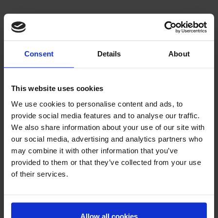
Členská podpora:
Consent
Details
About
Máte otázky týkajúce sa prieskumu, vášho účtu alebo platby?
Kontaktujte členskú podporu Syno International:
membersupport@synoint.com
.
This website uses cookies
We use cookies to personalise content and ads, to
provide social media features and to analyse our traffic.
We also share information about your use of our site with
our social media, advertising and analytics partners who
may combine it with other information that you’ve
provided to them or that they’ve collected from your use
of their services.
Allow all cookies