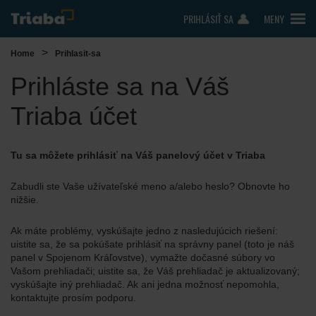
PRIHLÁSIŤ SA
MENY
>
Home
Prihlasit-sa
Prihláste sa na Váš
Triaba účet
Tu sa môžete prihlásiť na Váš panelový účet v Triaba
Zabudli ste Vaše užívateľské meno a/alebo heslo? Obnovte ho
nižšie.
Ak máte problémy, vyskúšajte jedno z nasledujúcich riešení:
uistite sa, že sa pokúšate prihlásiť na správny panel (toto je náš
panel v Spojenom Kráľovstve), vymažte dočasné súbory vo
Vašom prehliadači; uistite sa, že Váš prehliadač je aktualizovaný;
vyskúšajte iný prehliadač. Ak ani jedna možnosť nepomohla,
kontaktujte prosím podporu.