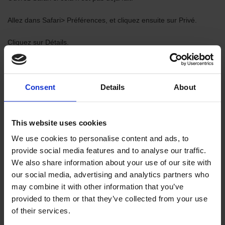
Allez dans Safari> Préférences, et cliquez ensuite sur Privé.
Cliquez sur Détails.
Sélectionnez un ou plusieurs sites internet stockant des cookies,
et cliquez ensuite sur Supprimer ou Tout Supprimer.
Consent
Details
About
Quand vous avez fini de supprimer les sites internet, cliquez sur
Terminer.
This website uses cookies
We use cookies to personalise content and ads, to
Firefox: pour effacer tous les cookies stockés sur votre
provide social media features and to analyse our traffic.
ordinateur:
We also share information about your use of our site with
our social media, advertising and analytics partners who
En haut de la fenêtre de Firefox, cliquez sur l'onglet de Firefox,
may combine it with other information that you’ve
allez dans l'historique et sélectionnez Effacer l'historique récent...
provided to them or that they’ve collected from your use
Dans la barre de menu, cliquez sur l'historique et sélectionnez
Effacer l'historique récent... En haut de la fenêtre de Firefox,
of their services.
cliquez sur l'historique et sélectionnez Effacer l'historique récent...