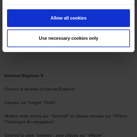
Temps nécessaire pour tout effacer.
Allow all cookies
Cliquez sur la flèche à coté de Détails pour voir la liste des
éléments de l'historique.
Use necessary cookies only
Sélectionnez Cookies et assurez-vous que les autres éléments
que vous voulez conserver ne soient pas sélectionnés.
Internet Explorer 9
Ouvrez la fenêtre d'Internet Explorer.
Cliquez sur l'onglet “Outils”.
Mettez votre souris sur “Sécurité” et cliquez ensuite sur “Effacer
l'historique du navigateur”.
Cochez la case “cookies”, puis cliquez sur “effacer”.