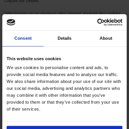
Cliquez sur Détails.
Sélectionnez un ou plusieurs sites internet stockant des cookies,
et cliquez ensuite sur Supprimer ou Tout Supprimer.
Quand vous avez fini de supprimer les sites internet, cliquez sur
Terminer.
Consent
Details
About
This website uses cookies
Firefox: pour effacer tous les cookies stockés sur votre
We use cookies to personalise content and ads, to
ordinateur:
provide social media features and to analyse our traffic.
En haut de la fenêtre de Firefox, cliquez sur l'onglet de Firefox,
We also share information about your use of our site with
allez dans l'historique et sélectionnez Effacer l'historique récent...
our social media, advertising and analytics partners who
Dans la barre de menu, cliquez sur l'historique et sélectionnez
may combine it with other information that you’ve
Effacer l'historique récent... En haut de la fenêtre de Firefox,
provided to them or that they’ve collected from your use
cliquez sur l'historique et sélectionnez Effacer l'historique récent...
of their services.
Temps nécessaire pour tout effacer.
Cliquez sur la flèche à coté de Détails pour voir la liste des