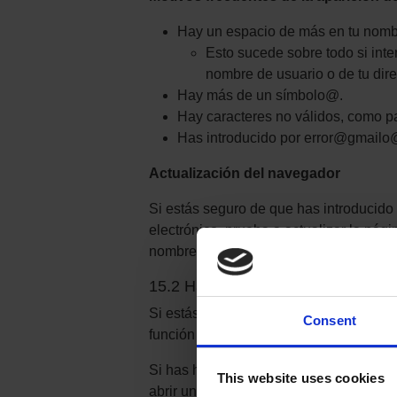
Hay un espacio de más en tu nombre
Esto sucede sobre todo si inte
nombre de usuario o de tu dire
Hay más de un símbolo@.
Hay caracteres no válidos, como pa
Has introducido por error@gmai
Actualización del navegador
Si estás seguro de que has introducido
electrónico, prueba a actualizar la pági
nombre de usuario o tu dirección de cor
15.2 Habilitar cookies
Si estás utilizando tu cuenta de Triaba
Consent
función de cookies de tu navegador, tend
Si has habilitado las cookies en el nav
This website uses cookies
abrir una ventana nueva o cierra las ot