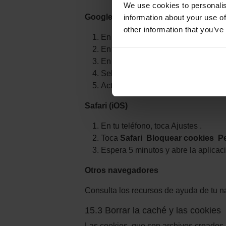
We use cookies to personalis
Google Chrome
information about your use of
other information that you’ve
En la barra de herramientas del 
En la parte inferior de la página, 
En "Privacidad", selecciona
Confi
Selecciona
Cookies
.
Activa
Permitir que los sitios w
Safari (iOS)
En tu teléfono, toca Ajustes .
Toca
Safari
Bloquear cookies
Pe
Espera 5 minutos y abre la aplicac
Otros navegadores
Consulta los recursos de ayuda de tu n
15.3 Borrar la caché y las cookies
Las cookies, que son archivos creados p