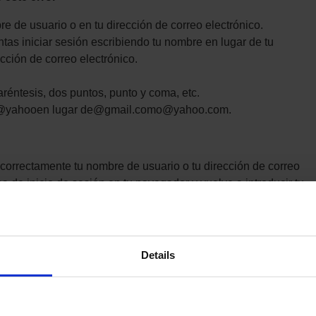
 de usuario o en tu dirección de correo electrónico.
ntas iniciar sesión escribiendo tu nombre en lugar de tu
cción de correo electrónico.
réntesis, dos puntos, punto y coma, etc.
lo@yahooen lugar de@gmail.como@yahoo.com.
 correctamente tu nombre de usuario o tu dirección de correo
na de inicio de sesión en tu navegador y vuelve a introducir tu
reo electrónico.
 y aparece un mensaje que te indica que se ha desactivado la
Details
rás que activarla para poder utilizar tu cuenta de Triaba.
egador, pero sigue apareciendo el mensaje de error, prueba a
ras pestañas del navegador.