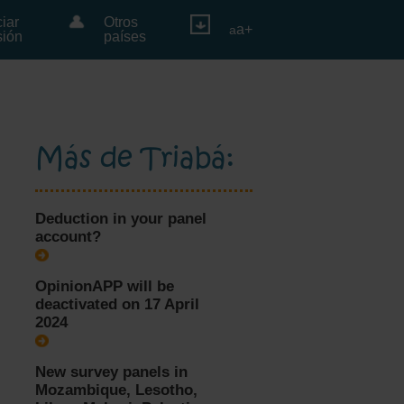
ciar
Otros
a+
a
sión
países
Más de Triabá:
Deduction in your panel
account?
OpinionAPP will be
deactivated on 17 April
2024
New survey panels in
Mozambique, Lesotho,