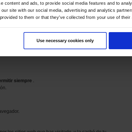
e content and ads, to provide social media features and to analy
 our site with our social media, advertising and analytics partn
 provided to them or that they’ve collected from your use of their
navegador, selecciona Más
Configuración
.
selecciona
Mostrar configuración avanzada…
guración de contenido…
Use necessary cookies only
eb guarden y consulten datos de cookies
.
rmitir siempre
.
ión.
avegador.
or los sitios web que has visitado, y la caché de tu