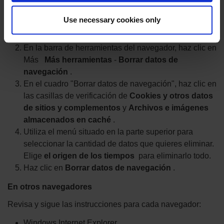
En Google Chrome
Use necessary cookies only
En tu ordenador, abre Chrome.
En la barra de herramientas del navegador, haz clic en
Más
Más herramientas
-
Borrar datos de
navegación
.
En el cuadro "Borrar datos de navegación", haz clic en
las casillas de verificación de
Cookies y otros datos
de sitios y complementos
y
Archivos e imágenes
almacenados en caché
.
Utiliza el menú situado en la parte superior para
seleccionar la cantidad de datos que quieres eliminar.
Elige
el origen de los tiempos
para eliminarlo todo.
Haz clic en
Borrar datos de navegación
.
En otros navegadores
Revisa y sigue las instrucciones para cada navegador:
Windows Internet Explorer