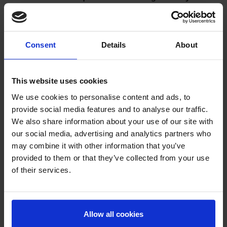
consulten datos de cookies
.
Safari (iOS)
Consent
Details
About
En tu teléfono, toca Ajustes .
Toca
Safari
Bloquear cookies
Permitir siempre
.
Espera 5 minutos y abre la aplicación.
This website uses cookies
Otros navegadores
We use cookies to personalise content and ads, to
Consulta los recursos de ayuda de tu navegador.
provide social media features and to analyse our traffic.
We also share information about your use of our site with
15.3 Borrar la caché y las cookies
our social media, advertising and analytics partners who
Las cookies, que son archivos creados por los sitios web
may combine it with other information that you’ve
que has visitado, y la caché de tu navegador, que ayuda a
provided to them or that they’ve collected from your use
que las páginas se carguen más rápidamente, hacen que
of their services.
sea más fácil navegar por Internet.
Borrar la caché y las cookies del navegador significa que
se eliminará la configuración de los sitios web (como
nombres de usuario y contraseñas) y puede que algunos
Allow all cookies
sitios web tarden más en mostrarse porque todas las
imágenes tendrán que volver a cargarse.